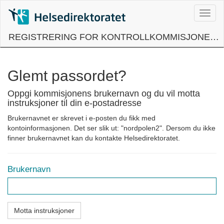
Skip
to
main
content
REGISTRERING FOR KONTROLLKOMMISJONER I PSYKISK HELSEVERN
Glemt passordet?
Oppgi kommisjonens brukernavn og du vil motta
instruksjoner til din e-postadresse
Brukernavnet er skrevet i e-posten du fikk med
kontoinformasjonen. Det ser slik ut: "nordpolen2". Dersom du ikke
finner brukernavnet kan du kontakte Helsedirektoratet.
Brukernavn